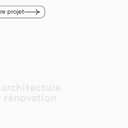
re projet
architecture
t rénovation