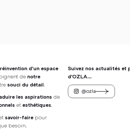
Accueil
Ozla
Prestations
réinvention d’un espace
Suivez nos actualités et 
moignent de
notre
d’OZLA…
Réalisations
tre
.
souci du détail
@ozla
de
aduire les aspirations
et
.
onnels
esthétiques
Contact
et
pour
savoir-faire
ue besoin.