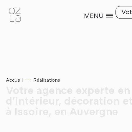
Vot
MENU
Accueil
Réalisations
Votre agence experte en 
d'intérieur, décoration e
à Issoire, en Auvergne