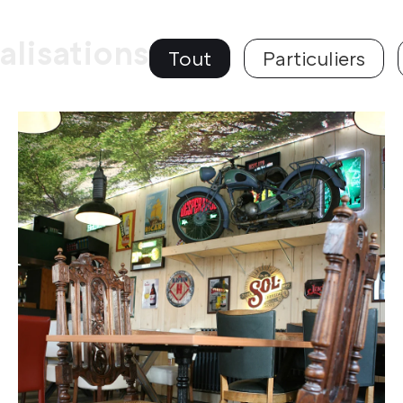
alisations
Tout
Particuliers