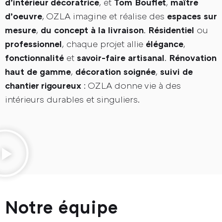
, et
,
d’intérieur décoratrice
Tom Bouflet
maître
, OZLA imagine et réalise des
d’oeuvre
espaces sur
Ozla
,
.
ou
mesure
du concept à la livraison
Résidentiel
, chaque projet allie
,
professionnel
élégance
Prestations
et
.
fonctionnalité
savoir-faire artisanal
Rénovation
,
,
haut de gamme
décoration soignée
suivi de
Réalisations
: OZLA donne vie à des
chantier rigoureux
intérieurs durables et singuliers.
Contact
Votre projet
Notre équipe