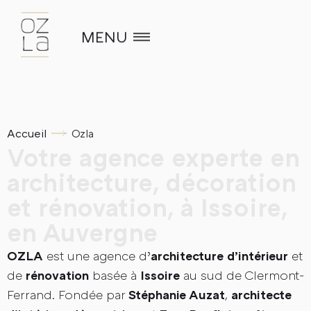
MENU
Accueil
Ozla
Votre agence experte en
architecture, décoration
et rénovation, à Issoire,
en Auvergne
est une agence d’
et
OZLA
architecture d’intérieur
de
basée à
au sud de Clermont-
rénovation
Issoire
Ferrand. Fondée par
,
Stéphanie Auzat
architecte
Accueil