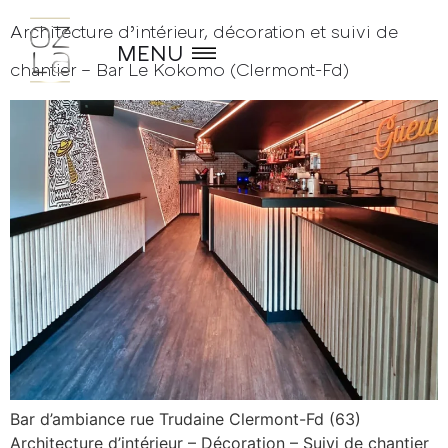
Architecture d’intérieur, décoration et suivi de
MENU
chantier – Bar Le Kokomo (Clermont-Fd)
Bar d’ambiance rue Trudaine Clermont-Fd (63)
Accueil
Architecture d’intérieur – Décoration – Suivi de chantier