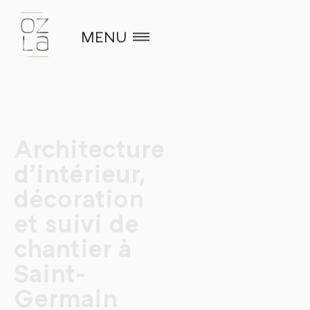
MENU
Architecture
d’intérieur,
décoration
et suivi de
chantier à
Saint-
Germain
Accueil